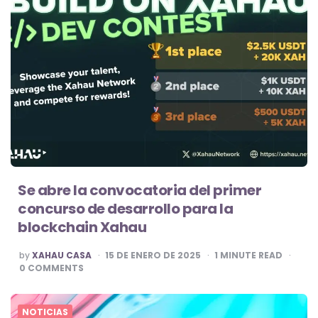
Se abre la convocatoria del primer
concurso de desarrollo para la
blockchain Xahau
POSTED
by
XAHAU CASA
15 DE ENERO DE 2025
1
MINUTE READ
BY
0
COMMENTS
NOTICIAS