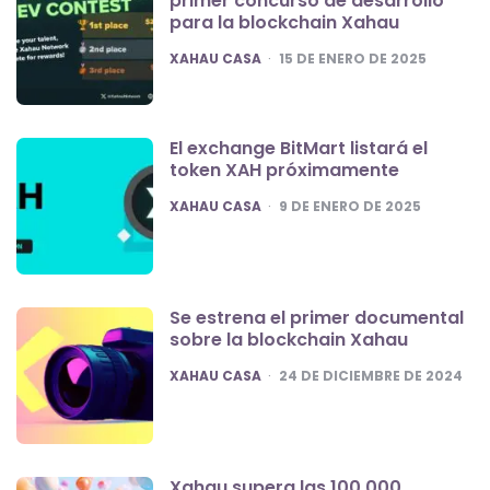
primer concurso de desarrollo
para la blockchain Xahau
POSTED
XAHAU CASA
15 DE ENERO DE 2025
El exchange BitMart listará el
token XAH próximamente
POSTED
XAHAU CASA
9 DE ENERO DE 2025
Se estrena el primer documental
sobre la blockchain Xahau
POSTED
XAHAU CASA
24 DE DICIEMBRE DE 2024
Xahau supera las 100.000