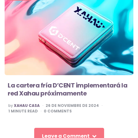
La cartera fría D’CENT implementará la
red Xahau próximamente
POSTED
by
XAHAU CASA
26 DE NOVIEMBRE DE 2024
BY
1
MINUTE READ
0
COMMENTS
Leave a Comment