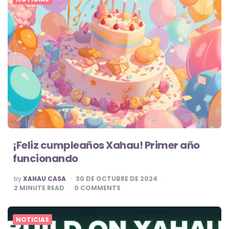
¡Feliz cumpleaños Xahau! Primer año
funcionando
POSTED
by
XAHAU CASA
30 DE OCTUBRE DE 2024
BY
2
MINUTE READ
0
COMMENTS
NOTICIAS