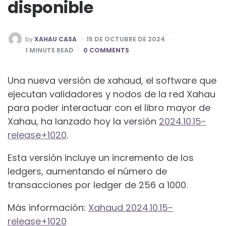
disponible
POSTED
by
XAHAU CASA
15 DE OCTUBRE DE 2024
BY
1
MINUTE READ
0 COMMENTS
Una nueva versión de xahaud, el software que
ejecutan validadores y nodos de la red Xahau
para poder interactuar con el libro mayor de
Xahau, ha lanzado hoy la versión
2024.10.15-
release+1020
.
Esta versión incluye un incremento de los
ledgers, aumentando el número de
transacciones por ledger de 256 a 1000.
Más información:
Xahaud 2024.10.15-
release+1020