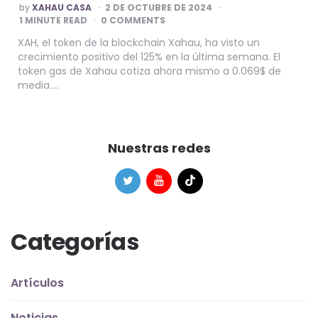
POSTED
by
XAHAU CASA
2 DE OCTUBRE DE 2024
BY
1
MINUTE READ
0 COMMENTS
XAH, el token de la blockchain Xahau, ha visto un
crecimiento positivo del 125% en la última semana. El
token gas de Xahau cotiza ahora mismo a 0.069$ de
media….
Nuestras redes
Categorías
Artículos
Noticias