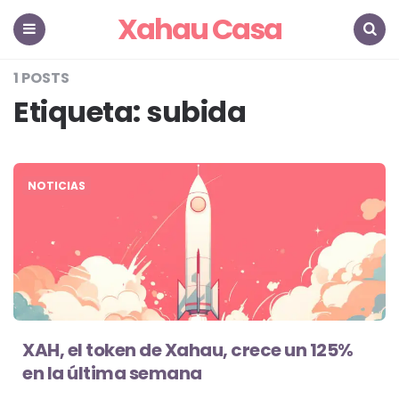
Xahau Casa
Menu
Search
1 POSTS
Etiqueta:
subida
NOTICIAS
XAH, el token de Xahau, crece un 125%
en la última semana